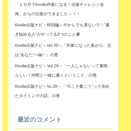
「１カ月でKindle作家になる！出版チャレンジ企
画」からの出版ができました～！！
Kindle出版ナビ・特別編～今からでも遅ないで！“書
き始める人”がやってる3つのこと📘
Kindle出版ナビ～Vol.30～「作家になった私から、次
は“あなた”へ📖✨」の巻
KIndle出版ナビ～Vol.29～「一人じゃないって素晴
らしい！仲間と一緒に書くということ」の巻
Kindle出版ナビ～Vo.28～「”今こそ書こう”って決め
たタイミングの話」の巻
最近のコメント