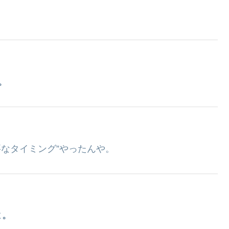
。
要なタイミング”やったんや。
よ。