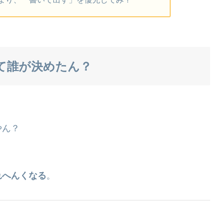
て誰が決めたん？
やん？
れへんくなる
。