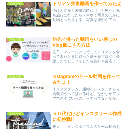
ドリアン実食動画を作ってみたよ
Blog 一覧
今はとにかく映像の時代（…と思う）私
も旅行に行ったらスマホで写真のほかに
動画とったりする。写真は後からアルバ
ム作成のアプリでアルバム作成をお願い
し、後日郵送で送られてくるってサービ
スを使ってるんで、写真の活用はできる
んだけど、「撮った動画は...
旅先で撮った動画をいい感じの
Blog 一覧
Vlog風にする方法
先日、マレーシアに行ってドリアンを食
べてきたときに取った動画をブログに公
開したでしょ？そしたら意外と反応よく
って、たくさんの人が見てくれました。
それで「どうやって作ったの？」ってい
うお声も多かったので、作り方？やり
Instagramのリール動画を作って
Blog 一覧
方？を動画にしてみました。...
みたよ！
インスタグラム。通称インスタ。きらら
名義でやってはいるけど、なかなかアッ
プできずにいるの。何でってなかなか
【めんどくさい】💦💦主に写真がメイン
やん。うまく取れないし、おしゃれじゃ
ない。ご飯ばっかりやし、どうやって使
５０代だけどインスタリール作成
Blog 一覧
えばいいのかそもそもわから...
に初挑戦!!
先日、「インスタグラムのリール動画を