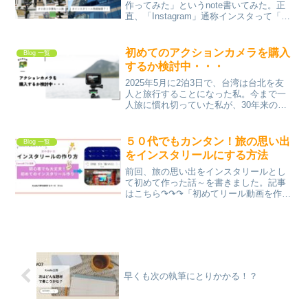
作ってみた」というnote書いてみた。正
直、「Instagram」通称インスタって「若
い子向き」「写真好きな人向き」ってち
ょっととっつきにくいなって思ってて。
うちの息子や姪っ子たちもインスタや
初めてのアクションカメラを購入
Blog 一覧
TikToc...
するか検討中・・・
2025年5月に2泊3日で、台湾は台北を友
人と旅行することになった私。今まで一
人旅に慣れ切っていた私が、30年来の気
心知れた友人とはいえ、一緒に旅行する
のは看護学校の修学旅行以来。それはま
あ、集団での旅行だし、旅程も決まって
５０代でもカンタン！旅の思い出
Blog 一覧
るし国内だし・・...
をインスタリールにする方法
前回、旅の思い出をインスタリールとし
て初めて作った話～を書きました。記事
はこちら↷↷↷「初めてリール動画を作っ
たよ～」ってコミュニティにお知らせし
たら「どうやって作ったん？」って声が
出てきたから、そしたら作り方を紹介し
てみようかなと思いまた...
早くも次の執筆にとりかかる！？