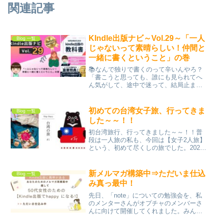
関連記事
KIndle出版ナビ～Vol.29～「一人
Blog 一覧
じゃないって素晴らしい！仲間と
一緒に書くということ」の巻
📚なんで独りで書くのって辛いんやろ？
「書こうと思っても、誰にも見られてへ
ん気がして、途中で迷って、結局止ま
る」って経験、誰しもあるんやない？わ
たしもそうやった。一人でパソコンに向
かってに打っては、自分が出版した本の
初めての台湾女子旅、行ってきま
Blog 一覧
売れ行きが気になって、Am...
した～～！！
初台湾旅行、行ってきました～～！！普
段は一人旅の私も、今回は【女子2人旅】
という、初めて尽くしの旅でした。2025
年5月12日（月）、仕事を少し早引きし
て、関空から21：05のエアアジアXで出
発！！チェックインに手間取りたくない
新メルマガ構築中⇒ただいま仕込
Blog 一覧
のでいつも早...
み真っ最中！
先日、「note」についての勉強会を、私
のメンターさんがオプチャのメンバーさ
んに向けて開催してくれました。みんな