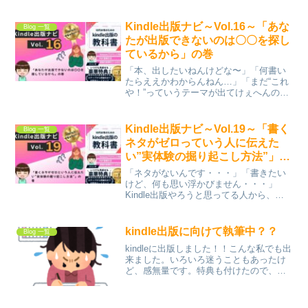
一生懸命聞いていて、質問も結構出てき
て、「note、みんな興味あるんだな~」っ
て思いました。でね。勉強会の終わりに
Kindle出版ナビ～Vol.16～「あな
Blog 一覧
メンターさんが...
たが出版できないのは〇〇を探し
ているから」の巻
「本、出したいねんけどな〜」「何書い
たらええかわからんねん…」「まだ“これ
や！”っていうテーマが出てけぇへんの
よ」・・・そう言うて止まってへんか？
👀めっちゃよう分かるわ～。わたしも、
最初の1冊出すまで半年以上はかかったも
Kindle出版ナビ～Vol.19～「書く
Blog 一覧
ん。でもな、今ならハ...
ネタがゼロっていう人に伝えた
い”実体験の掘り起こし方法”」の
巻
「ネタがないんです・・・」「書きたい
けど、何も思い浮かびません・・・」
Kindle出版やろうと思ってる人から、こ
のセリフ、よう聞くねん。ほんま、ある
あるどころか、麻弥かいなと思うで。で
もな、わたしからしたらこう言いたい👇
kindle出版に向けて執筆中？？
Blog 一覧
「あんたなぁ～、人生...
kindleに出版しました！！こんな私でも出
来ました。いろいろ迷うこともあったけ
ど、感無量です。特典も付けたので、読
んでもらえたらいいなぁ～。